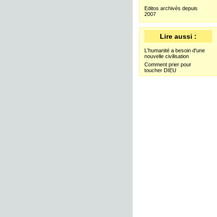
Editos archivés depuis
2007
Lire aussi :
L'humanité a besoin d'une
nouvelle civilisation
Comment prier pour
toucher DIEU