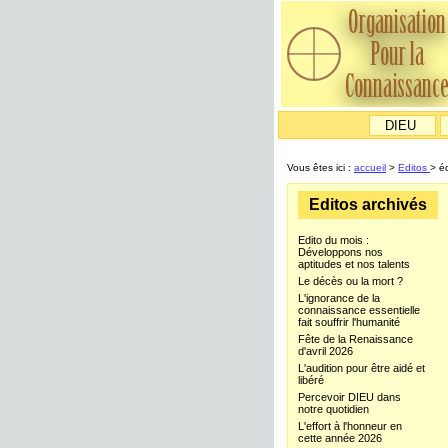
DIEU
Vous êtes ici :
accueil
>
Editos
> é
Editos archivés
Edito du mois :
Développons nos
aptitudes et nos talents
Le décès ou la mort ?
L'ignorance de la
connaissance essentielle
fait souffrir l'humanité
Fête de la Renaissance
d'avril 2026
L'audition pour être aidé et
libéré
Percevoir DIEU dans
notre quotidien
L'effort à l'honneur en
cette année 2026