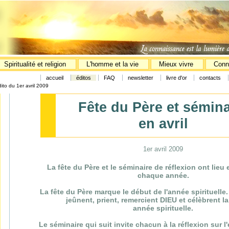
Spiritualité et religion
L'homme et la vie
Mieux vivre
Conn
accueil
éditos
FAQ
newsletter
livre d'or
contacts
dito du 1er avril 2009
Fête du Père et sémina
en avril
1er avril 2009
La fête du Père et le séminaire de réflexion ont lieu
chaque année.
La fête du Père marque le début de l'année spirituelle.
jeûnent, prient, remercient DIEU et célèbrent l
année spirituelle.
Le séminaire qui suit invite chacun à la réflexion sur l'é