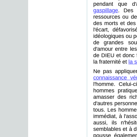
pendant que d'
gaspillage
. Des 
ressources ou des
des morts et des
l'écart, défavor
idéologiques ou po
de grandes souf
d'amour entre le
de DIEU et donc fr
la fraternité et
la s
Ne pas applique
connaissance vér
l'homme. Celui-ci
hommes pratiquen
amasser des rich
d'autres personne
tous. Les hommes
immédiat, à l'ass
aussi, ils n'hé
semblables et à dé
pousse égaleme