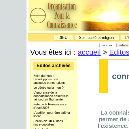
DIEU
Spiritualité et religion
L'
accueil
éditos
Vous êtes ici :
accueil
>
Edito
Editos archivés
conn
Edito du mois :
Développons nos
aptitudes et nos talents
Le décès ou la mort ?
L'ignorance de la
connaissance essentielle
fait souffrir l'humanité
Fête de la Renaissance
d'avril 2026
La connais
L'audition pour être aidé et
libéré
permet de s
Percevoir DIEU dans
notre quotidien
l'existence