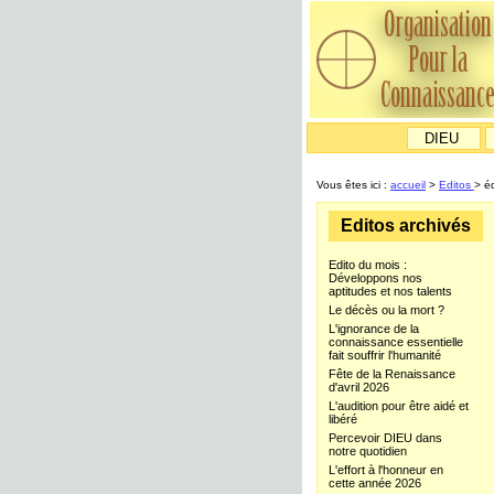
DIEU
Vous êtes ici :
accueil
>
Editos
> é
Editos archivés
Edito du mois :
Développons nos
aptitudes et nos talents
Le décès ou la mort ?
L'ignorance de la
connaissance essentielle
fait souffrir l'humanité
Fête de la Renaissance
d'avril 2026
L'audition pour être aidé et
libéré
Percevoir DIEU dans
notre quotidien
L'effort à l'honneur en
cette année 2026