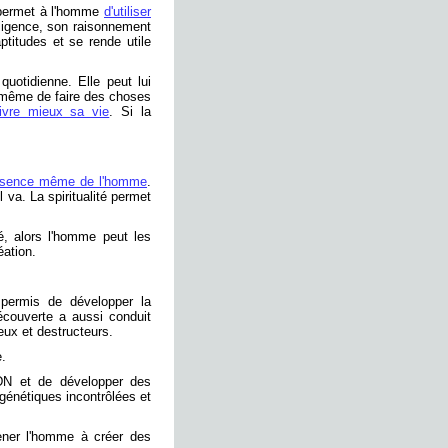
 permet à l'homme
d'utiliser
lligence, son raisonnement
titudes et se rende utile
quotidienne. Elle peut lui
t même de faire des choses
ivre mieux sa vie
. Si la
essence même de l'homme
.
il va. La spiritualité permet
té, alors l'homme peut les
éation.
permis de développer la
écouverte a aussi conduit
ux et destructeurs.
e.
ADN et de développer des
génétiques incontrôlées et
mener l'homme à créer des