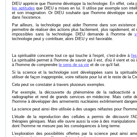
DIEU apprécie que l'homme développe la technologie. En effet, cela
les aptitudes
que DIEU a mises en lui. Il utilise par exemple son inte
et son imagination. Or DIEU souhaite que l'homme développe ses ap
dans l'existence.
Par ailleurs, la technologie peut aider l'homme dans son existence 
permettre de réaliser des actions plus facilement, plus rapidement, e
impossibles sans la technologie. DIEU demande à l'homme de
v
technologie peut y contribuer, alors DIEU y est favorable.
La spiritualité concerne tout ce qui touche à l'esprit, c'est-à-dire à
l'
La spiritualité permet à l'homme de savoir qui il est, d'où il vient et où 
à l'homme de comprendre
le sens de sa vie
et de ce qu'il fait.
Si la science et la technologie sont développées sans la spirituali
utiliser de façon inappropriée, voire néfaste pour lui et le reste de la Cr
Cela peut se constater à travers plusieurs exemples.
Par exemple, la découverte du phénomène de la radioactivité a 
radiographie et rend de grands services en médecine. Mais cette d
l'homme à développer des armements nucléaires extrêmement dangere
La science peut ainsi être utilisée à des usages néfastes pour l'homm
L'étude de la reproduction des cellules a permis de découvrir l'
thérapies géniques. Mais elle ouvre aussi la voie à des manipulations 
dont l'homme ne mesure pas les conséquences à long terme.
L'exploration des possibilités offertes par la science peut ainsi a