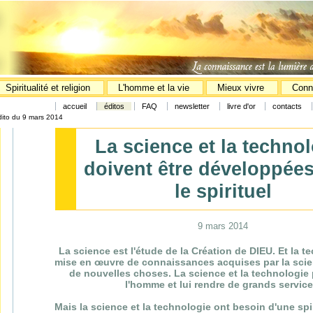
Spiritualité et religion
L'homme et la vie
Mieux vivre
Conn
accueil
éditos
FAQ
newsletter
livre d'or
contacts
dito du 9 mars 2014
La science et la techno
doivent être développée
le spirituel
9 mars 2014
La science est l'étude de la Création de DIEU. Et la t
mise en œuvre de connaissances acquises par la scien
de nouvelles choses. La science et la technologie
l'homme et lui rendre de grands service
Mais la science et la technologie ont besoin d'une spi