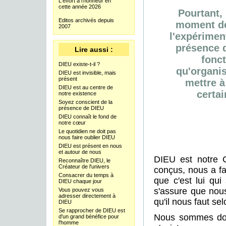
L'effort à l'honneur en
cette année 2026
Pourtant,
Editos archivés depuis
moment de
2007
l'expérimen
présence d
Lire aussi :
fonct
DIEU existe-t-il ?
qu'organis
DIEU est invisible, mais
présent
mettre à
DIEU est au centre de
certai
notre existence
Soyez conscient de la
présence de DIEU
DIEU connaît le fond de
notre cœur
Le quotidien ne doit pas
nous faire oublier DIEU
DIEU est présent en nous
et autour de nous
DIEU est notre C
Reconnaître DIEU, le
Créateur de l'univers
conçus, nous a fa
Consacrer du temps à
que c'est lui qui
DIEU chaque jour
s'assure que nou
Vous pouvez vous
adresser directement à
qu'il nous faut se
DIEU
Se rapprocher de DIEU est
Nous sommes don
d'un grand bénéfice pour
l'homme