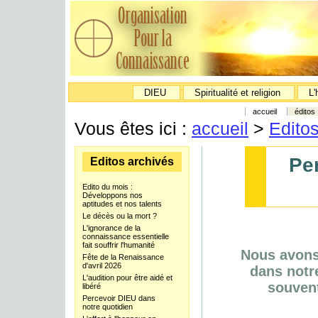
DIEU
Spiritualité et religion
L'
accueil
éditos
Vous êtes ici :
accueil
>
Edito
Pe
Editos archivés
Edito du mois :
Développons nos
aptitudes et nos talents
Le décès ou la mort ?
L'ignorance de la
connaissance essentielle
fait souffrir l'humanité
Nous avons
Fête de la Renaissance
d'avril 2026
dans notr
L'audition pour être aidé et
souvent
libéré
Percevoir DIEU dans
notre quotidien