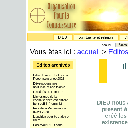
DIEU
Spiritualité et religion
L'
accueil
éditos
Vous êtes ici :
accueil
>
Edito
I
Editos archivés
Edito du mois : Fête de la
Reconnaissance 2026
Développons nos
aptitudes et nos talents
Le décès ou la mort ?
L'ignorance de la
connaissance essentielle
DIEU nous a
fait souffrir l'humanité
présent à
Fête de la Renaissance
d'avril 2026
créé les
L'audition pour être aidé et
libéré
existence
Percevoir DIEU dans