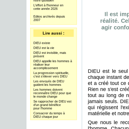
notre quotidien
L'effort à l'honneur en
cette année 2026
Il est i
Editos archivés depuis
réalité. C
2007
agir conf
Lire aussi :
DIEU existe
DIEU est la vie
DIEU est invisible, mais
présent
DIEU appelle les hommes à
réaliser leur
accomplissement
DIEU est le seul
La progression spirituelle,
chaque instant de
c'est s'élever vers DIEU
Les envoyés de DIEU
et a créé tout ce
guident les hommes
Rien ne s'est cré
Les hommes doivent
reconnaître DIEU pour que
tout au long de 
le monde change
jamais seuls. DIEU
Se rapprocher de DIEU est
d'un grand bénéfice
qui régissent l'e
pour l'homme
matérielle et notre
Consacrer du temps à
DIEU chaque jour
Que nous le reco
l'homme. Chacun