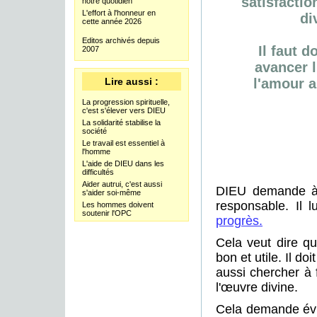
satisfaction
notre quotidien
L'effort à l'honneur en
di
cette année 2026
Editos archivés depuis
Il faut d
2007
avancer l
Lire aussi :
l'amour a
La progression spirituelle,
c'est s'élever vers DIEU
La solidarité stabilise la
société
Le travail est essentiel à
l'homme
L'aide de DIEU dans les
difficultés
Aider autrui, c'est aussi
DIEU demande à 
s'aider soi-même
responsable. Il 
Les hommes doivent
soutenir l'OPC
progrès.
Cela veut dire qu
bon et utile. Il do
aussi chercher à 
l'œuvre divine.
Cela demande évi