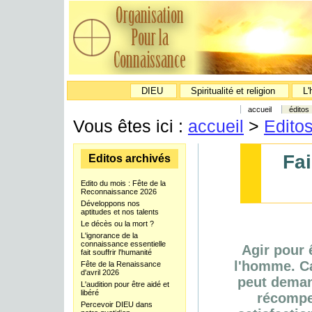
DIEU
Spiritualité et religion
L'
accueil
éditos
Vous êtes ici :
accueil
>
Edito
Fai
Editos archivés
Edito du mois : Fête de la
Reconnaissance 2026
Développons nos
aptitudes et nos talents
Le décès ou la mort ?
L'ignorance de la
connaissance essentielle
Agir pour ê
fait souffrir l'humanité
l'homme. Ca
Fête de la Renaissance
d'avril 2026
peut deman
L'audition pour être aidé et
libéré
récompe
Percevoir DIEU dans