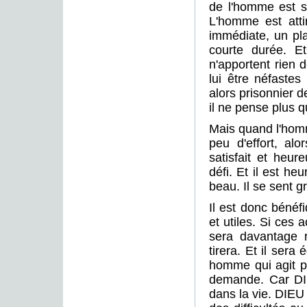
de l'homme est so
L'homme est atti
immédiate, un plai
courte durée. Et
n'apportent rien
lui être néfaste
alors prisonnier d
il ne pense plus q
Mais quand l'homm
peu d'effort, alo
satisfait et heur
défi. Et il est he
beau. Il se sent gr
Il est donc béné
et utiles. Si ces 
sera davantage r
tirera. Et il sera
homme qui agit po
demande. Car DIE
dans la vie. DIEU 