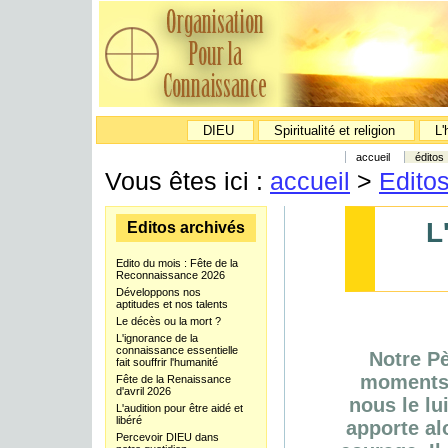
DIEU
Spiritualité et religion
L'
accueil
éditos
Vous êtes ici :
accueil
>
Edito
L
Editos archivés
Edito du mois : Fête de la
Reconnaissance 2026
Développons nos
aptitudes et nos talents
Le décès ou la mort ?
L'ignorance de la
connaissance essentielle
Notre Pè
fait souffrir l'humanité
moments 
Fête de la Renaissance
d'avril 2026
nous le lu
L'audition pour être aidé et
libéré
apporte al
Percevoir DIEU dans