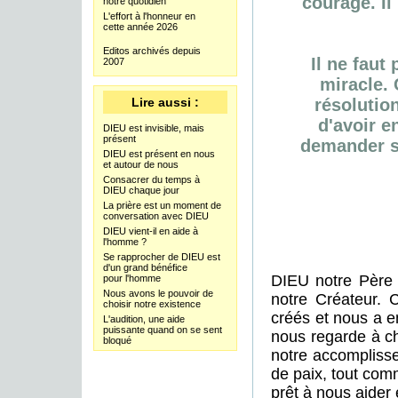
courage. Il
notre quotidien
L'effort à l'honneur en
cette année 2026
Editos archivés depuis
Il ne faut
2007
miracle. 
Lire aussi :
résolutio
d'avoir e
DIEU est invisible, mais
présent
demander so
DIEU est présent en nous
et autour de nous
Consacrer du temps à
DIEU chaque jour
La prière est un moment de
conversation avec DIEU
DIEU vient-il en aide à
l'homme ?
Se rapprocher de DIEU est
d'un grand bénéfice
DIEU notre Père e
pour l'homme
Nous avons le pouvoir de
notre Créateur. C
choisir notre existence
créés et nous a en
L'audition, une aide
puissante quand on se sent
nous regarde à c
bloqué
notre accomplisse
de paix, tout com
prêt à nous aider 