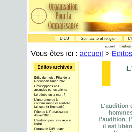
DIEU
Spiritualité et religion
L'
accueil
éditos
Vous êtes ici :
accueil
>
Edito
L
Editos archivés
Edito du mois : Fête de la
Reconnaissance 2026
Développons nos
aptitudes et nos talents
Le décès ou la mort ?
L'ignorance de la
connaissance essentielle
L'audition 
fait souffrir l'humanité
hommes à
Fête de la Renaissance
d'avril 2026
l'audition,
L'audition pour être aidé et
libéré
il est libé
Percevoir DIEU dans