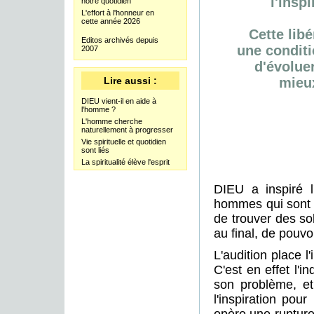
l'insp
notre quotidien
L'effort à l'honneur en
cette année 2026
Cette libé
Editos archivés depuis
une conditi
2007
d'évoluer
Lire aussi :
mieux
DIEU vient-il en aide à
l'homme ?
L'homme cherche
naturellement à progresser
Vie spirituelle et quotidien
sont liés
La spiritualité élève l'esprit
DIEU a inspiré l'
hommes qui sont d
de trouver des so
au final, de pouv
L'audition place 
C'est en effet l'
son problème, et 
l'inspiration pou