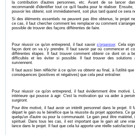
la contribution d'autres personnes, etc. Avant de se lancer dan
recommandé d'identifier tout ce qu'il faudra pour le réaliser. Ensuite, 
pouvoir les obtenir, soit immédiatement, soit plus tard quand ce sera 
Si des éléments essentiels ne peuvent pas être obtenus, le projet n
ce cas, il faut chercher comment les remplacer ou comment s'arranger 
possible de trouver des façons différentes de faire.
Pour réussir ce qu'on entreprend, il faut savoir
s'organiser
. Cela signi
façon dont on va s'y prendre. Il faut savoir par où commencer et c
différentes étapes. Il faut trouver comment obtenir ce dont on a bes
difficultés et les éviter si possible. Il faut trouver des solution
surviennent.
Il faut aussi bien réfléchir à ce qu'on va obtenir au final, à l'utilité q
conséquences (positives et négatives) que cela peut entraîner.
Pour réussir ce qu'on entreprend, il faut évidemment être motivé. L
intérieure qui pousse à agir. C'est la motivation qui va aider à pers
surgiront.
Pour être motivé, il faut avoir un intérêt personnel dans le projet. Il f
départ le gain ou le bénéfice que la réussite du projet apportera. Ce ga
quelqu'un d'autre ou pour la communauté. Le gain peut être matériel, i
spirituel. Dans tous les cas, il est important que le gain ait une vra
lance dans le projet. Il faut que cela lui apporte une réelle satisfaction