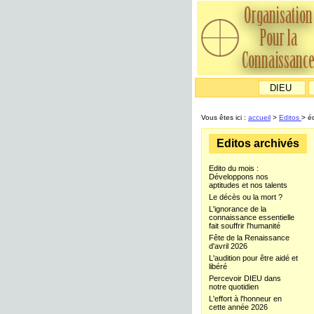
DIEU
Vous êtes ici :
accueil
>
Editos
> é
Editos archivés
Edito du mois :
Développons nos
aptitudes et nos talents
Le décès ou la mort ?
L'ignorance de la
connaissance essentielle
fait souffrir l'humanité
Fête de la Renaissance
d'avril 2026
L'audition pour être aidé et
libéré
Percevoir DIEU dans
notre quotidien
L'effort à l'honneur en
cette année 2026