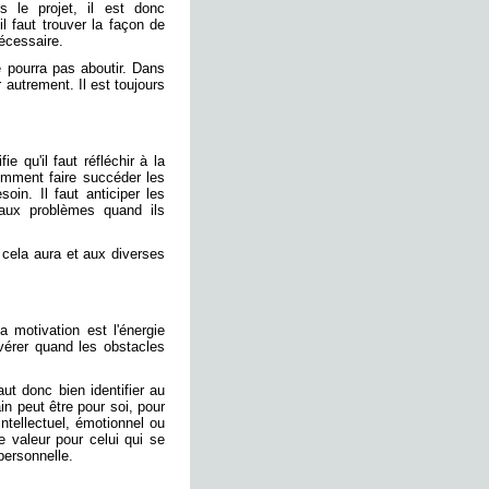
s le projet, il est donc
il faut trouver la façon de
nécessaire.
e pourra pas aboutir. Dans
autrement. Il est toujours
fie qu'il faut réfléchir à la
omment faire succéder les
oin. Il faut anticiper les
s aux problèmes quand ils
ue cela aura et aux diverses
a motivation est l'énergie
évérer quand les obstacles
aut donc bien identifier au
in peut être pour soi, pour
ntellectuel, émotionnel ou
ie valeur pour celui qui se
 personnelle.