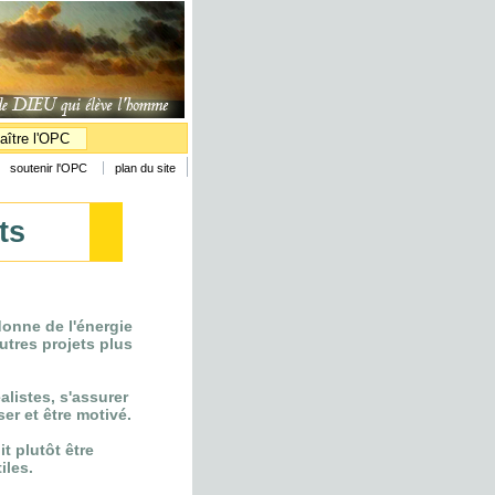
aître l'OPC
soutenir l'OPC
plan du site
ts
donne de l'énergie
autres projets plus
éalistes, s'assurer
er et être motivé.
t plutôt être
iles.