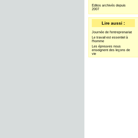
Editos archivés depuis
2007
Lire aussi :
Journée de l'entreprenariat
Le travail est essentiel à
l'homme
Les épreuves nous
enseignent des leçons de
vie