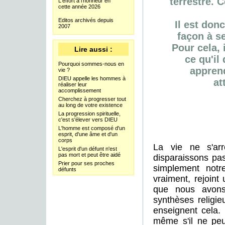
terrestre. C
L'effort à l'honneur en
cette année 2026
Editos archivés depuis
Il est don
2007
façon à s
Pour cela, 
Lire aussi :
ce qu'il
Pourquoi sommes-nous en
appren
vie ?
DIEU appelle les hommes à
at
réaliser leur
accomplissement
Cherchez à progresser tout
au long de votre existence
La progression spirituelle,
c'est s'élever vers DIEU
L'homme est composé d'un
esprit, d'une âme et d'un
corps
La vie ne s'arr
L'esprit d'un défunt n'est
pas mort et peut être aidé
disparaissons pas
Prier pour ses proches
simplement not
défunts
vraiment, rejoint
que nous avons 
synthèses religi
enseignent cela.
même s'il ne peu