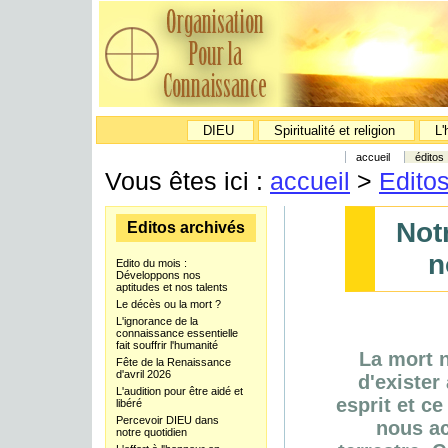
DIEU
Spiritualité et religion
L'
accueil
éditos
Vous êtes ici :
accueil
>
Edito
Not
Editos archivés
n
Edito du mois :
Développons nos
aptitudes et nos talents
Le décès ou la mort ?
L'ignorance de la
connaissance essentielle
fait souffrir l'humanité
La mort n
Fête de la Renaissance
d'avril 2026
d'exister
L'audition pour être aidé et
esprit et c
libéré
Percevoir DIEU dans
nous ac
notre quotidien