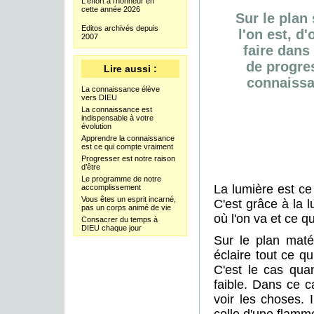
L'effort à l'honneur en
cette année 2026
Sur le plan 
Editos archivés depuis
l'on est, d'
2007
faire dans
de progre
Lire aussi :
connaissa
La connaissance élève
vers DIEU
La connaissance est
indispensable à votre
évolution
Apprendre la connaissance
est ce qui compte vraiment
Progresser est notre raison
d’être
Le programme de notre
La lumière est ce
accomplissement
Vous êtes un esprit incarné,
C'est grâce à la l
pas un corps animé de vie
où l'on va et ce qu
Consacrer du temps à
DIEU chaque jour
Sur le plan matér
éclaire tout ce qu
C'est le cas quan
faible. Dans ce c
voir les choses. 