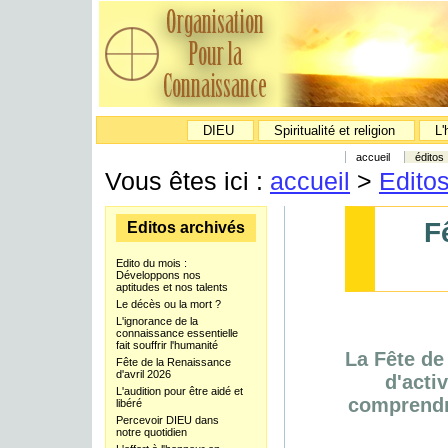
DIEU
Spiritualité et religion
L'
accueil
éditos
Vous êtes ici :
accueil
>
Edito
F
Editos archivés
Edito du mois :
Développons nos
aptitudes et nos talents
Le décès ou la mort ?
L'ignorance de la
connaissance essentielle
fait souffrir l'humanité
La Fête de
Fête de la Renaissance
d'avril 2026
d'acti
L'audition pour être aidé et
comprendre
libéré
Percevoir DIEU dans
notre quotidien