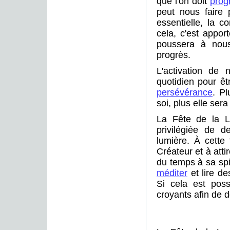
que l'on doit
prog
peut nous faire 
essentielle, la c
cela, c'est appor
poussera à nous
progrès.
L'activation de 
quotidien pour êt
persévérance
. Pl
soi, plus elle sera
La Fête de la L
privilégiée de 
lumière. À cette
Créateur et à atti
du temps à sa spir
méditer
et lire de
Si cela est pos
croyants afin de d