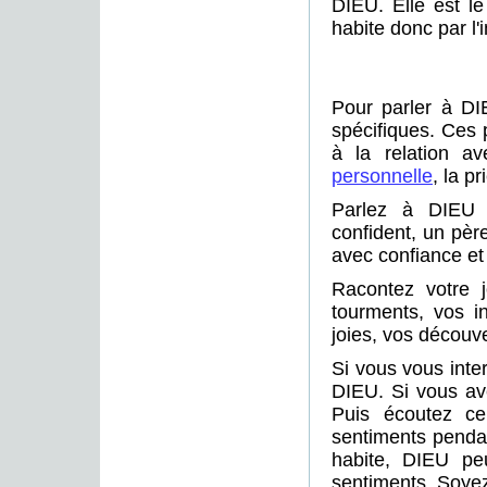
DIEU. Elle est le
habite donc par l'
Pour parler à DI
spécifiques. Ces p
à la relation a
personnelle
, la p
Parlez à DIEU 
confident, un pèr
avec confiance et 
Racontez votre j
tourments, vos in
joies, vos découv
Si vous vous inte
DIEU. Si vous ave
Puis écoutez ce
sentiments pendan
habite, DIEU pe
sentiments. Soyez 