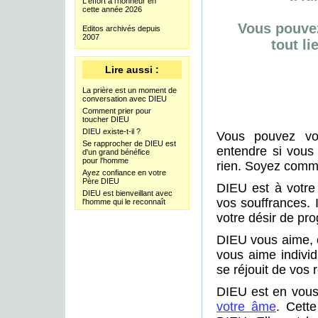
L'effort à l'honneur en
cette année 2026
Vous pouvez
Editos archivés depuis
2007
tout li
Lire aussi :
La prière est un moment de
conversation avec DIEU
Comment prier pour
toucher DIEU
DIEU existe-t-il ?
Vous pouvez vo
Se rapprocher de DIEU est
entendre si vous 
d'un grand bénéfice
pour l'homme
rien. Soyez comme
Ayez confiance en votre
Père DIEU
DIEU est à votre 
DIEU est bienveillant avec
vos souffrances. I
l'homme qui le reconnaît
votre désir de pro
DIEU vous aime, c
vous aime individ
se réjouit de vos 
DIEU est en vous.
votre âme
. Cett