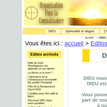
DIEU
Spiritualité et religion
L'
accueil
éditos
Vous êtes ici :
accueil
>
Edito
D
Editos archivés
Edito du mois :
Développons nos
aptitudes et nos talents
Le décès ou la mort ?
L'ignorance de la
DIEU vous 
connaissance essentielle
fait souffrir l'humanité
DIEU est
Fête de la Renaissance
d'avril 2026
L'audition pour être aidé et
Vous pouvez
libéré
part de vos
Percevoir DIEU dans
notre quotidien
à lu