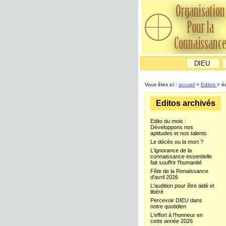
DIEU
Vous êtes ici :
accueil
>
Editos
> éd
Editos archivés
Edito du mois :
Développons nos
aptitudes et nos talents
Le décès ou la mort ?
L'ignorance de la
connaissance essentielle
fait souffrir l'humanité
Fête de la Renaissance
d'avril 2026
L'audition pour être aidé et
libéré
Percevoir DIEU dans
notre quotidien
L'effort à l'honneur en
cette année 2026