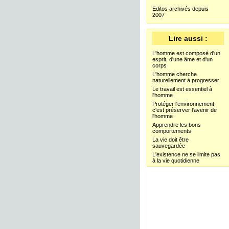
Editos archivés depuis
2007
Lire aussi :
L'homme est composé d'un
esprit, d'une âme et d'un
corps
L'homme cherche
naturellement à progresser
Le travail est essentiel à
l'homme
Protéger l'environnement,
c'est préserver l'avenir de
l'homme
Apprendre les bons
comportements
La vie doit être
sauvegardée
L'existence ne se limite pas
à la vie quotidienne