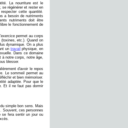
té. La nourriture est le
, se régénérer et rester en
 respecter cette quantité.
rps a besoin de nutriments
rents nutriments doit être
ilibre le fonctionnement de
 L'exercice permet au corps
 (toxines, etc.). Quand on
 plus dynamique. On a plus
uant un
travail
physique, en
sexuelle. Dans ce domaine
nt à notre corps, notre âge,
ous blesser.
lièrement d'avoir le repos
are. Le sommeil permet au
fléchir et bien mémoriser.
ntité adaptée. Pour que le
e. Et il ne faut pas dormir
 du simple bon sens. Mais
s. Souvent, ces personnes
 se fera sentir un jour ou
excès.