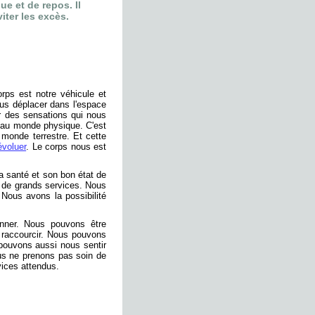
e et de repos. Il
viter les excès.
ps est notre véhicule et
ous déplacer dans l'espace
r des sensations qui nous
e au monde physique. C'est
monde terrestre. Et cette
évoluer
. Le corps nous est
sa santé et son bon état de
 de grands services. Nous
Nous avons la possibilité
onner. Nous pouvons être
a raccourcir. Nous pouvons
 pouvons aussi nous sentir
ous ne prenons pas soin de
vices attendus.