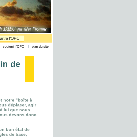
aître l'OPC
soutenir l'OPC
plan du site
in de
t notre "boîte à
us déplacer, agir
à lui que nous
 Nous devons donc
son bon état de
gles de base,