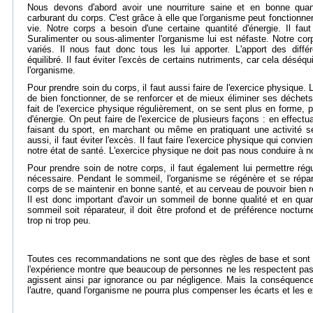
Nous devons d'abord avoir une nourriture saine et en bonne quanti
carburant du corps. C'est grâce à elle que l'organisme peut fonctionner
vie. Notre corps a besoin d'une certaine quantité d'énergie. Il faut
Suralimenter ou sous-alimenter l'organisme lui est néfaste. Notre co
variés. Il nous faut donc tous les lui apporter. L'apport des diffé
équilibré. Il faut éviter l'excès de certains nutriments, car cela déséqu
l'organisme.
Pour prendre soin du corps, il faut aussi faire de l'exercice physique.
de bien fonctionner, de se renforcer et de mieux éliminer ses déchets
fait de l'exercice physique régulièrement, on se sent plus en forme,
d'énergie. On peut faire de l'exercice de plusieurs façons : en effect
faisant du sport, en marchant ou même en pratiquant une activité 
aussi, il faut éviter l'excès. Il faut faire l'exercice physique qui convie
notre état de santé. L'exercice physique ne doit pas nous conduire à n
Pour prendre soin de notre corps, il faut également lui permettre régu
nécessaire. Pendant le sommeil, l'organisme se régénère et se rép
corps de se maintenir en bonne santé, et au cerveau de pouvoir bien ré
Il est donc important d'avoir un sommeil de bonne qualité et en qua
sommeil soit réparateur, il doit être profond et de préférence nocturn
trop ni trop peu.
Toutes ces recommandations ne sont que des règles de base et sont
l'expérience montre que beaucoup de personnes ne les respectent pa
agissent ainsi par ignorance ou par négligence. Mais la conséquence
l'autre, quand l'organisme ne pourra plus compenser les écarts et les 