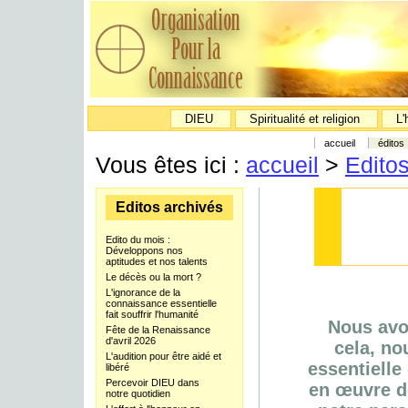
DIEU
Spiritualité et religion
L'
accueil
éditos
Vous êtes ici :
accueil
>
Edito
Editos archivés
Edito du mois :
Développons nos
aptitudes et nos talents
Le décès ou la mort ?
L'ignorance de la
connaissance essentielle
fait souffrir l'humanité
Nous avon
Fête de la Renaissance
d'avril 2026
cela, n
L'audition pour être aidé et
essentielle
libéré
Percevoir DIEU dans
en œuvre d
notre quotidien