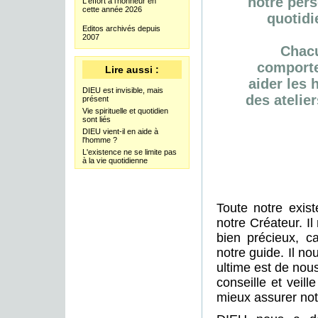
notre pers
L'effort à l'honneur en
cette année 2026
quotidi
Editos archivés depuis
2007
Chacu
comporte
Lire aussi :
aider les
DIEU est invisible, mais
des atelie
présent
Vie spirituelle et quotidien
sont liés
DIEU vient-il en aide à
l'homme ?
L'existence ne se limite pas
à la vie quotidienne
Toute notre exis
notre Créateur. I
bien précieux, ca
notre guide. Il no
ultime est de nous
conseille et veil
mieux assurer notr