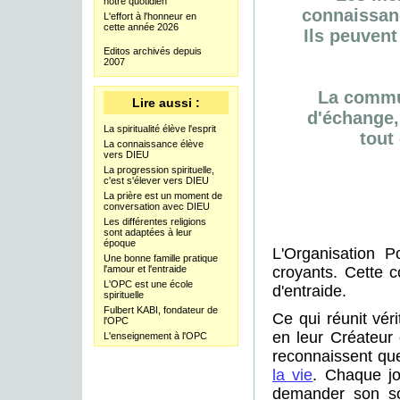
notre quotidien
connaissanc
L'effort à l'honneur en
cette année 2026
Ils peuvent
Editos archivés depuis
2007
La commun
Lire aussi :
d'échange,
La spiritualité élève l'esprit
tout
La connaissance élève
vers DIEU
La progression spirituelle,
c'est s'élever vers DIEU
La prière est un moment de
conversation avec DIEU
Les différentes religions
sont adaptées à leur
époque
L'Organisation 
Une bonne famille pratique
l'amour et l'entraide
croyants. Cette 
L'OPC est une école
d'entraide.
spirituelle
Fulbert KABI, fondateur de
Ce qui réunit vér
l'OPC
en leur Créateur e
L'enseignement à l'OPC
reconnaissent que
la vie
. Chaque j
demander son sou