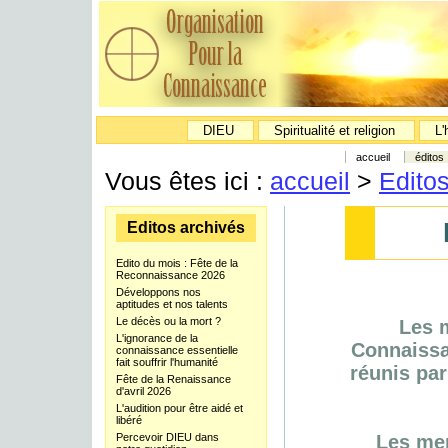
DIEU
Spiritualité et religion
L'
accueil
éditos
Vous êtes ici :
accueil
>
Edito
Editos archivés
Edito du mois : Fête de la
Reconnaissance 2026
Développons nos
aptitudes et nos talents
Le décès ou la mort ?
Les 
L'ignorance de la
Connaissa
connaissance essentielle
fait souffrir l'humanité
réunis par
Fête de la Renaissance
d'avril 2026
L'audition pour être aidé et
libéré
Percevoir DIEU dans
Les mem