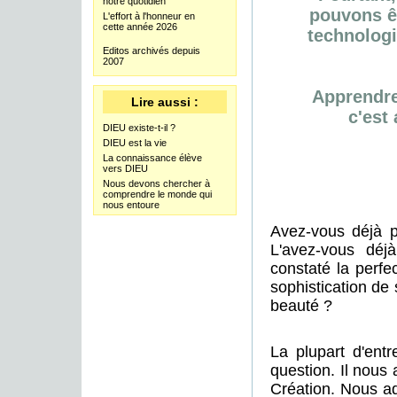
notre quotidien
pouvons êt
L'effort à l'honneur en
cette année 2026
technologi
Editos archivés depuis
2007
Apprendre 
Lire aussi :
c'est
DIEU existe-t-il ?
DIEU est la vie
La connaissance élève
vers DIEU
Nous devons chercher à
comprendre le monde qui
nous entoure
Avez-vous déjà p
L'avez-vous déj
constaté la perfe
sophistication de
beauté ?
La plupart d'ent
question. Il nous 
Création. Nous ad