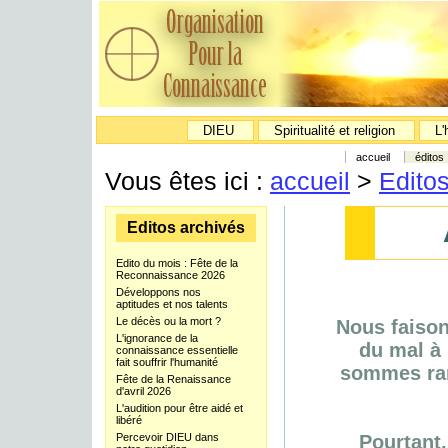
DIEU
Spiritualité et religion
L'
accueil
éditos
Vous êtes ici :
accueil
>
Edito
Editos archivés
Edito du mois : Fête de la
Reconnaissance 2026
Développons nos
aptitudes et nos talents
Le décès ou la mort ?
Nous faison
L'ignorance de la
du mal à
connaissance essentielle
fait souffrir l'humanité
sommes rar
Fête de la Renaissance
d'avril 2026
L'audition pour être aidé et
libéré
Percevoir DIEU dans
Pourtant,