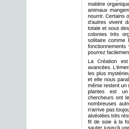
matière organique
animaux mangent
nourrir. Certains o
d'autres vivent 
totale et sous de
colonies très or
solitaire comme
fonctionnements 
pourrez facilemen
La Création est
avancées. L'éme
les plus mystérie
et elle nous para
même restent un 
plantes est u
chercheurs ont l
nombreuses autre
n'arrive pas toujo
alvéolées très rés
fil de soie à la 
sauter jusqu'à un