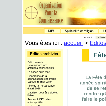
DIEU
Spiritualité et religion
L'
accueil
éditos
Vous êtes ici :
accueil
>
Edito
Fête
Editos archivés
Edito du mois :
Développons nos
aptitudes et nos talents
Le décès ou la mort ?
L'ignorance de la
La Fête 
connaissance essentielle
fait souffrir l'humanité
année spiri
Fête de la Renaissance
de se re
d'avril 2026
L'audition pour être aidé et
rendre gr
libéré
faire le po
Percevoir DIEU dans
notre quotidien