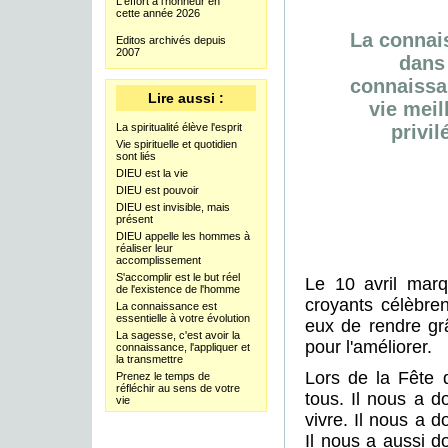
L'effort à l'honneur en
cette année 2026
La connais
Editos archivés depuis
2007
dans 
connaissan
Lire aussi :
vie meil
La spiritualité élève l'esprit
privi
Vie spirituelle et quotidien
sont liés
DIEU est la vie
DIEU est pouvoir
DIEU est invisible, mais
présent
DIEU appelle les hommes à
réaliser leur
accomplissement
S'accomplir est le but réel
Le 10 avril marq
de l'existence de l'homme
croyants célèbren
La connaissance est
essentielle à votre évolution
eux de rendre grâ
La sagesse, c'est avoir la
pour l'améliorer.
connaissance, l'appliquer et
la transmettre
Lors de la Fête
Prenez le temps de
réfléchir au sens de votre
tous. Il nous a d
vie
vivre. Il nous a 
Il nous a aussi d