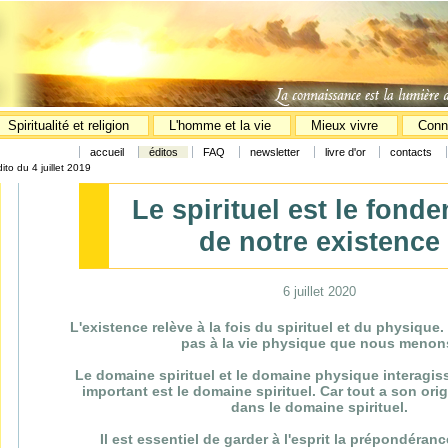
Spiritualité et religion
L'homme et la vie
Mieux vivre
Conn
accueil
éditos
FAQ
newsletter
livre d'or
contacts
ito du 4 juillet 2019
Le spirituel est le fond
de notre existence
6 juillet 2020
L'existence relève à la fois du spirituel et du physique
pas à la vie physique que nous menon
Le domaine spirituel et le domaine physique interagiss
important est le domaine spirituel. Car tout a son ori
dans le domaine spirituel.
Il est essentiel de garder à l'esprit la prépondéra