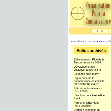
DIEU
Vous êtes ici :
accueil
>
Editos
> éd
Editos archivés
Edito du mois : Fête de la
Reconnaissance 2026
Développons nos
aptitudes et nos talents
Le décès ou la mort ?
L'ignorance de la
connaissance essentielle
fait souffrir l'humanité
Fête de la Renaissance
d'avril 2026
L'audition pour être aidé et
libéré
Percevoir DIEU dans
notre quotidien
L'effort à l'honneur en