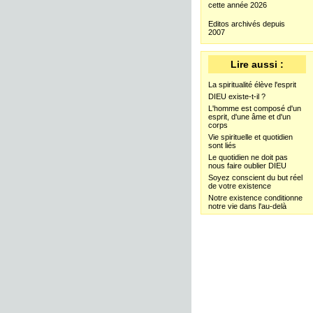
cette année 2026
Editos archivés depuis
2007
Lire aussi :
La spiritualité élève l'esprit
DIEU existe-t-il ?
L'homme est composé d'un
esprit, d'une âme et d'un
corps
Vie spirituelle et quotidien
sont liés
Le quotidien ne doit pas
nous faire oublier DIEU
Soyez conscient du but réel
de votre existence
Notre existence conditionne
notre vie dans l'au-delà