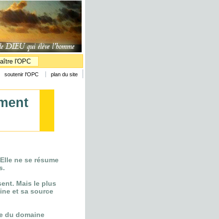
aître l'OPC
soutenir l'OPC
plan du site
ement
. Elle ne se résume
s.
ent. Mais le plus
gine et sa source
nce du domaine