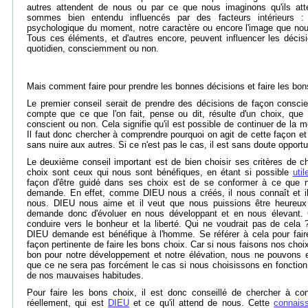
autres attendent de nous ou par ce que nous imaginons qu'ils at
sommes bien entendu influencés par des facteurs intérieurs :
psychologique du moment, notre caractère ou encore l'image que n
Tous ces éléments, et d'autres encore, peuvent influencer les déci
quotidien, consciemment ou non.
Mais comment faire pour prendre les bonnes décisions et faire les bon
Le premier conseil serait de prendre des décisions de façon conscien
compte que ce que l'on fait, pense ou dit, résulte d'un choix, que 
conscient ou non. Cela signifie qu'il est possible de continuer de la
Il faut donc chercher à comprendre pourquoi on agit de cette façon et
sans nuire aux autres. Si ce n'est pas le cas, il est sans doute opportu
Le deuxième conseil important est de bien choisir ses critères de c
choix sont ceux qui nous sont bénéfiques, en étant si possible
uti
façon d'être guidé dans ses choix est de se conformer à ce que 
demande. En effet, comme DIEU nous a créés, il nous connaît et il
nous. DIEU nous aime et il veut que nous puissions être heureu
demande donc d'évoluer en nous développant et en nous élevant. C
conduire vers le bonheur et la liberté. Qui ne voudrait pas de cela
DIEU demande est bénéfique à l'homme. Se référer à cela pour fair
façon pertinente de faire les bons choix. Car si nous faisons nos choi
bon pour notre développement et notre élévation, nous ne pouvons en
que ce ne sera pas forcément le cas si nous choisissons en fonction
de nos mauvaises habitudes.
Pour faire les bons choix, il est donc conseillé de chercher à c
réellement, qui est
DIEU
et ce qu'il attend de nous. Cette
connaiss