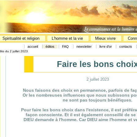
Spiritualité et religion
L'homme et la vie
Mieux vivre
Conn
accueil
éditos
FAQ
newsletter
livre d'or
contacts
ito du 2 juillet 2023
Faire les bons choi
2 juillet 2023
Nous faisons des choix en permanence, parfois de fa
Or les nombreuses influences que nous subissons pou
ne sont pas toujours bénéfiques.
Pour faire les bons choix dans l'existence, il est préféra
façon consciente. Et il est également conseillé de se 
DIEU demande à l'homme. Car DIEU aime l'homme et v