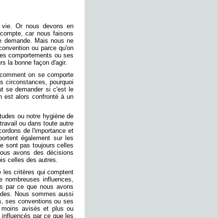
la vie. Or nous devons en
compte, car nous faisons
 le demande. Mais nous ne
convention ou parce qu'on
 ses comportements ou ses
rs la bonne façon d'agir.
er comment on se comporte
les circonstances, pourquoi
ut se demander si c'est le
n est alors confronté à un
tudes ou notre hygiène de
 travail ou dans toute autre
cordons de l'importance et
portent également sur les
e sont pas toujours celles
nous avons des décisions
is celles des autres.
 les critères qui comptent
e nombreuses influences,
és par ce que nous avons
tudes. Nous sommes aussi
es, ses conventions ou ses
u moins avisés et plus ou
 influencés par ce que les