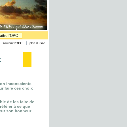
aître l'OPC
soutenir l'OPC
plan du site
x
çon inconsciente.
r faire ces choix
ble de les faire de
référer à ce que
eut son bonheur.