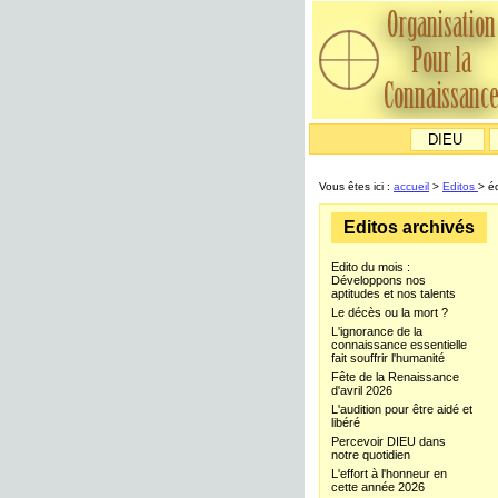
DIEU
Vous êtes ici :
accueil
>
Editos
> éd
Editos archivés
Edito du mois :
Développons nos
aptitudes et nos talents
Le décès ou la mort ?
L'ignorance de la
connaissance essentielle
fait souffrir l'humanité
Fête de la Renaissance
d'avril 2026
L'audition pour être aidé et
libéré
Percevoir DIEU dans
notre quotidien
L'effort à l'honneur en
cette année 2026