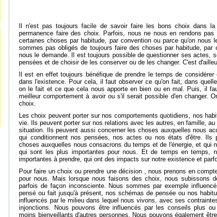
Il n'est pas toujours facile de savoir faire les bons choix dans 
permanence faire des choix. Parfois, nous ne nous en rendons pas 
certaines choses par habitude, par convention ou parce qu'on nous
sommes pas obligés de toujours faire des choses par habitude, par 
nous le demande. Il est toujours possible de questionner ses actes,
pensées et de choisir de les conserver ou de les changer. C'est d'ailleu
Il est en effet toujours bénéfique de prendre le temps de considér
dans l'existence. Pour cela, il faut observer ce qu'on fait, dans quel
on le fait et ce que cela nous apporte en bien ou en mal. Puis, il fa
meilleur comportement à avoir ou s'il serait possible d'en changer. O
choix.
Les choix peuvent porter sur nos comportements quotidiens, nos habi
vie. Ils peuvent porter sur nos relations avec les autres, en famille, au
situation. Ils peuvent aussi concerner les choses auxquelles nous ac
qui conditionnent nos pensées, nos actes ou nos états d'être. Ils 
choses auxquelles nous consacrons du temps et de l'énergie, et qui n
qui sont les plus importantes pour nous. Et de temps en temps, 
importantes à prendre, qui ont des impacts sur notre existence et parfo
Pour faire un choix ou prendre une décision , nous prenons en compte
pour nous. Mais lorsque nous faisons des choix, nous subissons d
parfois de façon inconsciente. Nous sommes par exemple influenc
pensé ou fait jusqu'à présent, nos schémas de pensée ou nos habi
influencés par le milieu dans lequel nous vivons, avec ses contraint
injonctions. Nous pouvons être influencés par les conseils plus o
moins bienveillants d'autres personnes. Nous pouvons également être