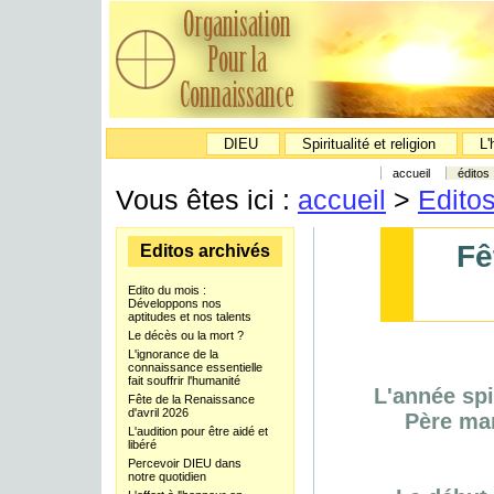
DIEU
Spiritualité et religion
L'
accueil
éditos
Vous êtes ici :
accueil
>
Edito
Fê
Editos archivés
Edito du mois :
Développons nos
aptitudes et nos talents
Le décès ou la mort ?
L'ignorance de la
connaissance essentielle
fait souffrir l'humanité
L'année spi
Fête de la Renaissance
d'avril 2026
Père mar
L'audition pour être aidé et
libéré
Percevoir DIEU dans
notre quotidien