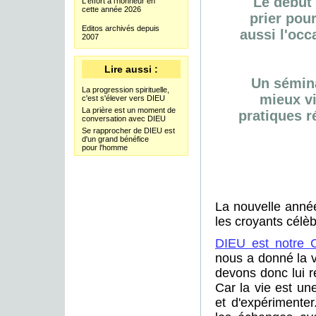
Le début 
L'effort à l'honneur en
cette année 2026
prier pour
Editos archivés depuis
aussi l'occ
2007
Lire aussi :
Un sémina
La progression spirituelle,
mieux vi
c'est s'élever vers DIEU
La prière est un moment de
pratiques r
conversation avec DIEU
Se rapprocher de DIEU est
d'un grand bénéfice
pour l'homme
La nouvelle année
les croyants célèb
DIEU est notre C
nous a donné la v
devons donc lui r
Car la vie est u
et d'expérimente