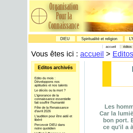
DIEU
Spiritualité et religion
L'
accueil
éditos
Vous êtes ici :
accueil
>
Edito
Editos archivés
Edito du mois :
Développons nos
aptitudes et nos talents
Le décès ou la mort ?
L'ignorance de la
connaissance essentielle
fait souffrir l'humanité
Les homme
Fête de la Renaissance
d'avril 2026
Car la lumi
L'audition pour être aidé et
bon port. 
libéré
Percevoir DIEU dans
ce qu'il a
notre quotidien