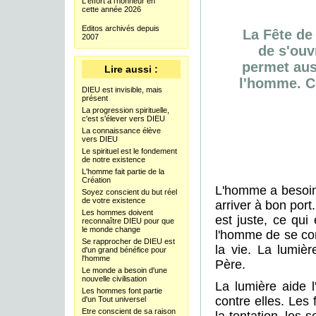
L'effort à l'honneur en
cette année 2026
Editos archivés depuis
La Fête de
2007
de s'ouv
permet auss
Lire aussi :
l'homme. Ce
DIEU est invisible, mais
présent
La progression spirituelle,
c'est s'élever vers DIEU
La connaissance élève
vers DIEU
Le spirituel est le fondement
de notre existence
L'homme fait partie de la
Création
L'homme a besoin 
Soyez conscient du but réel
de votre existence
arriver à bon port
Les hommes doivent
est juste, ce qui
reconnaître DIEU pour que
le monde change
l'homme de se con
Se rapprocher de DIEU est
la vie. La lumiè
d'un grand bénéfice pour
l'homme
Père.
Le monde a besoin d'une
nouvelle civilisation
La lumière aide l
Les hommes font partie
contre elles. Les
d'un Tout universel
Etre conscient de sa raison