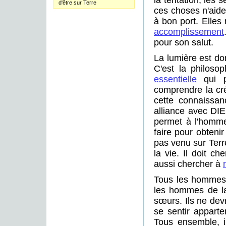
la tentation, les 
d'être sur Terre
ces choses n'aide
à bon port. Elles
accomplissement
pour son salut.
La lumière est don
C'est la philoso
essentielle
qui p
comprendre la créa
cette connaissan
alliance avec DIE
permet à l'homme
faire pour obtenir
pas venu sur Terr
la vie. Il doit ch
aussi chercher à
Tous les hommes 
les hommes de la 
sœurs. Ils ne devr
se sentir appar
Tous ensemble, il